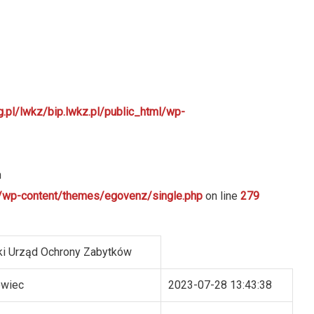
g.pl/lwkz/bip.lwkz.pl/public_html/wp-
n
ml/wp-content/themes/egovenz/single.php
on line
279
i Urząd Ochrony Zabytków
owiec
2023-07-28 13:43:38