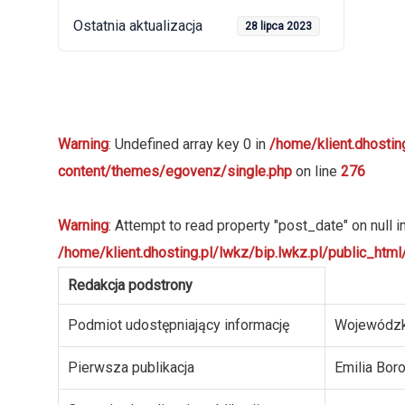
Ostatnia aktualizacja
28 lipca 2023
Warning
: Undefined array key 0 in
/home/klient.dhostin
content/themes/egovenz/single.php
on line
276
Warning
: Attempt to read property "post_date" on null i
/home/klient.dhosting.pl/lwkz/bip.lwkz.pl/public_ht
Redakcja podstrony
Podmiot udostępniający informację
Wojewódzk
Pierwsza publikacja
Emilia Bor