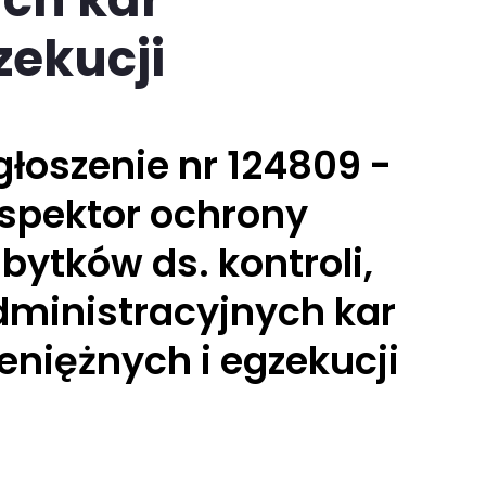
zekucji
łoszenie nr 124809 -
nspektor ochrony
bytków ds. kontroli,
dministracyjnych kar
eniężnych i egzekucji