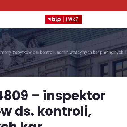
rony zabytków ds. kontroli, administracyjnych kar pieniężnych i
4809 – inspektor
 ds. kontroli,
ch kar