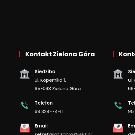
Kontakt Zielona Góra
Kont
Siedziba
Si
ul. Kopernika 1,
ul.
65-063 Zielona Góra
66
Telefon
Te
68 324-74-11
95
Email
Em
sekretariat.zgora@lwkz.pl
de