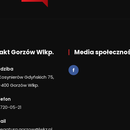
akt Gorzów Wlkp.
Media społeczno
edziba
 Kosynierów Gdyńskich 75,
-400 Gorzów Wlkp.
lefon
 720-05-21
ail
legatura.gorzow@lwkz.pl