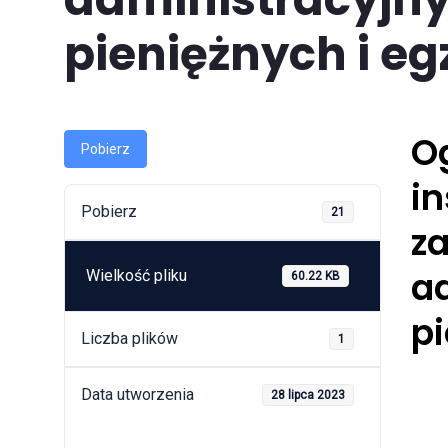
pieniężnych i eg
Og
Pobierz
i
Pobierz
21
za
a
Wielkość pliku
60.22 KB
pi
Liczba plików
1
Data utworzenia
28 lipca 2023