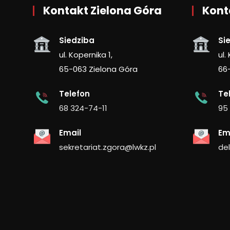
Kontakt Zielona Góra
Kont
Siedziba
Si
ul. Kopernika 1,
ul.
65-063 Zielona Góra
66
Telefon
Te
68 324-74-11
95
Email
Em
sekretariat.zgora@lwkz.pl
de