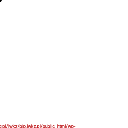
g.pl/lwkz/bip.lwkz.pl/public_html/wp-