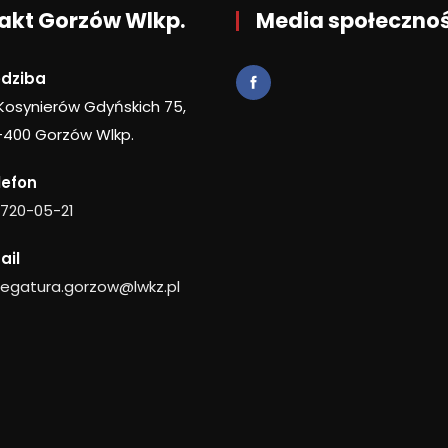
akt Gorzów Wlkp.
Media społeczno
edziba
 Kosynierów Gdyńskich 75,
-400 Gorzów Wlkp.
lefon
 720-05-21
ail
legatura.gorzow@lwkz.pl