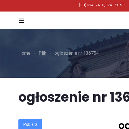
(68) 324-74-11, 324-73-90
Home
Plik
ogłoszenie nr 136754
ogłoszenie nr 13
og
Pobierz