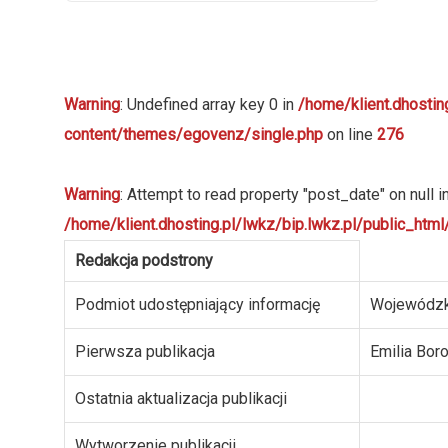
Warning
: Undefined array key 0 in
/home/klient.dhostin
content/themes/egovenz/single.php
on line
276
Warning
: Attempt to read property "post_date" on null i
/home/klient.dhosting.pl/lwkz/bip.lwkz.pl/public_ht
Redakcja podstrony
Podmiot udostępniający informację
Wojewódzk
Pierwsza publikacja
Emilia Bor
Ostatnia aktualizacja publikacji
Wytworzenie publikacji