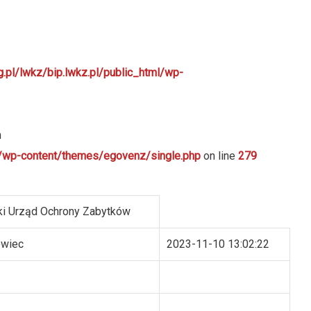
g.pl/lwkz/bip.lwkz.pl/public_html/wp-
n
ml/wp-content/themes/egovenz/single.php
on line
279
i Urząd Ochrony Zabytków
owiec
2023-11-10 13:02:22