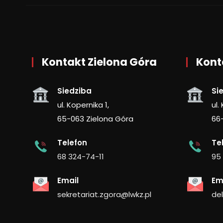
Kontakt Zielona Góra
Kont
Siedziba
Si
ul. Kopernika 1,
ul.
65-063 Zielona Góra
66
Telefon
Te
68 324-74-11
95
Email
Em
sekretariat.zgora@lwkz.pl
de