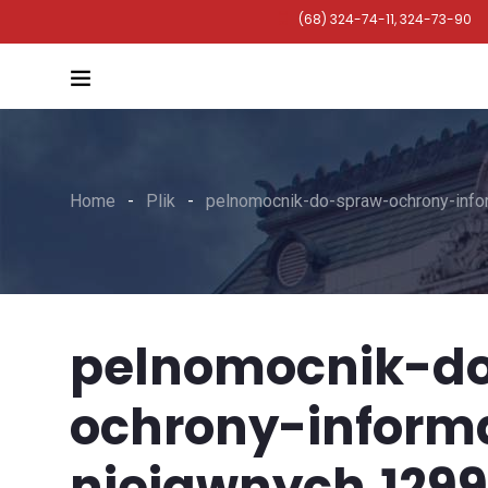
(68) 324-74-11, 324-73-90
Home
Plik
pelnomocnik-do-spraw-ochrony-info
pelnomocnik-d
ochrony-informa
niejawnych,129