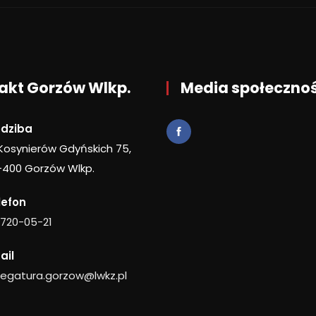
akt Gorzów Wlkp.
Media społeczno
edziba
 Kosynierów Gdyńskich 75,
-400 Gorzów Wlkp.
lefon
 720-05-21
ail
legatura.gorzow@lwkz.pl