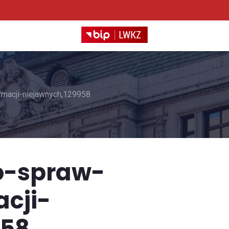
rmacji-niejawnych,129958
o-spraw-
cji-
958