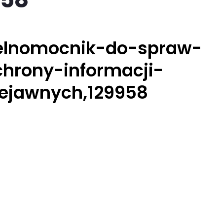
elnomocnik-do-spraw-
chrony-informacji-
iejawnych,129958