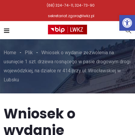
(68) 324-74-11, 324-73-90
Otwórz 
sekretariat.zgora@lwkz.pl
Home
Plik
Wniosek o wydanie zezwolenia na
usunięcie 1 szt. drzewa rosnącego w pasie drogowym drogi
wojewódzkiej, na działce nr 414 przy ul. Wrocławskiej w
Lubsku
Wniosek o
wydanie