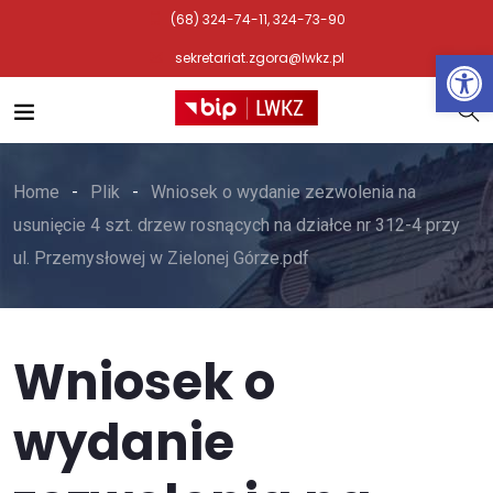
(68) 324-74-11, 324-73-90
Otwórz 
sekretariat.zgora@lwkz.pl
Home
Plik
Wniosek o wydanie zezwolenia na
usunięcie 4 szt. drzew rosnących na działce nr 312-4 przy
ul. Przemysłowej w Zielonej Górze.pdf
Wniosek o
wydanie