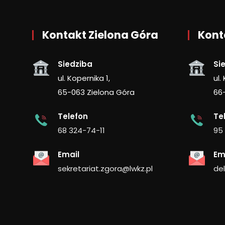
Kontakt Zielona Góra
Kont
Siedziba
Si
ul. Kopernika 1,
ul.
65-063 Zielona Góra
66
Telefon
Te
68 324-74-11
95
Email
Em
sekretariat.zgora@lwkz.pl
de