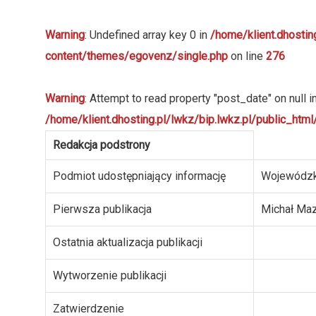
Warning
: Undefined array key 0 in
/home/klient.dhostin
content/themes/egovenz/single.php
on line
276
Warning
: Attempt to read property "post_date" on null i
/home/klient.dhosting.pl/lwkz/bip.lwkz.pl/public_ht
Redakcja podstrony
Podmiot udostępniający informację
Wojewódzk
Pierwsza publikacja
Michał Ma
Ostatnia aktualizacja publikacji
Wytworzenie publikacji
Zatwierdzenie