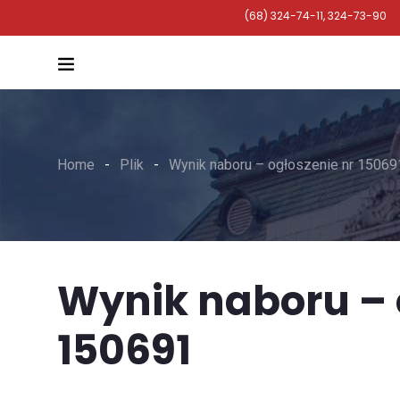
(68) 324-74-11, 324-73-90
Home
Plik
Wynik naboru – ogłoszenie nr 15069
Wynik naboru – 
150691