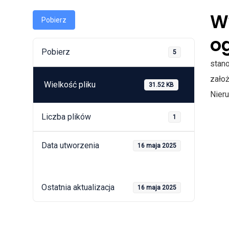
W
Pobierz
og
Pobierz
5
stan
zało
Wielkość pliku
31.52 KB
Nier
Liczba plików
1
Data utworzenia
16 maja 2025
Ostatnia aktualizacja
16 maja 2025