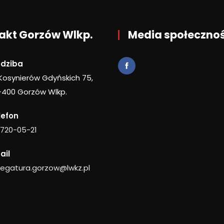
akt Gorzów Wlkp.
Media społeczno
edziba
 Kosynierów Gdyńskich 75,
-400 Gorzów Wlkp.
lefon
 720-05-21
ail
legatura.gorzow@lwkz.pl