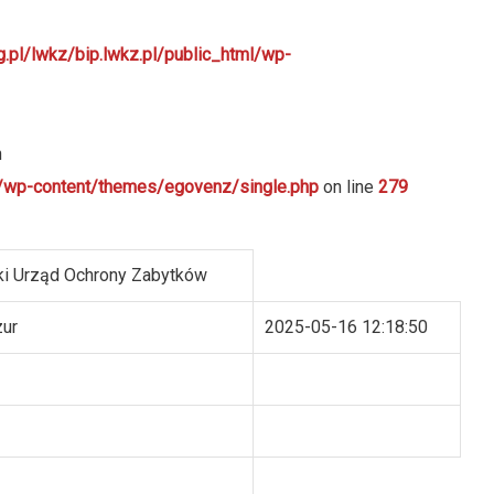
g.pl/lwkz/bip.lwkz.pl/public_html/wp-
n
ml/wp-content/themes/egovenz/single.php
on line
279
i Urząd Ochrony Zabytków
zur
2025-05-16 12:18:50