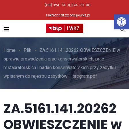
(68) 324-74-11, 324-73-90
Otwórz 
sekretariat.zgora@lwkz.pl
Home
Plik
ZA.5161.141.20262 OBWIESZCZENIE w
sprawie prowadzenia prac konserwatorskich, prac
restauratorskich i badań konserwatorskich przy zabytku
wpisanym do rejestru zabytków – program.pdf
ZA.5161.141.20262
OBWIESZCZENIE w