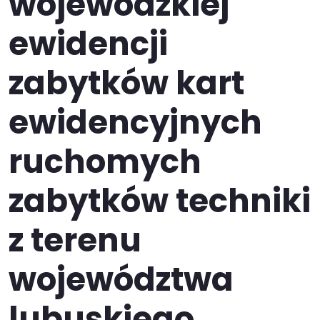
wojewódzkiej
ewidencji
zabytków kart
ewidencyjnych
ruchomych
zabytków techniki
z terenu
województwa
lubuskiego