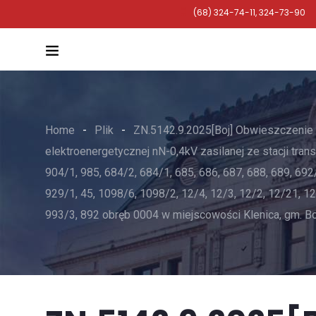
(68) 324-74-11, 324-73-90
Home
Plik
ZN.5142.9.2025[Boj] Obwieszczenie w 
elektroenergetycznej nN-0,4kV zasilanej ze stacji tran
904/1, 985, 684/2, 684/1, 685, 686, 687, 688, 689, 692
929/1, 45, 1098/6, 1098/2, 12/4, 12/3, 12/2, 12/21, 1
993/3, 892 obręb 0004 w miejscowości Klenica, gm. Bo