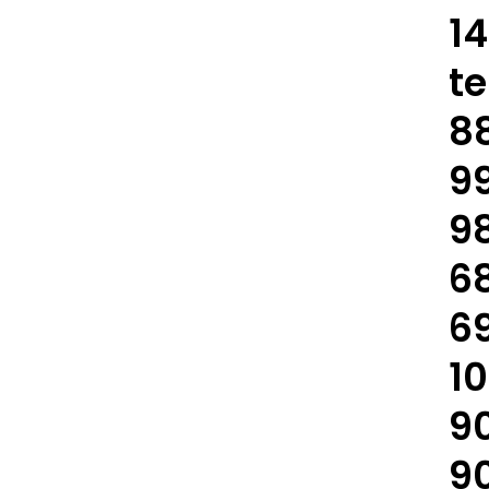
14
te
88
99
98
68
69
10
90
90