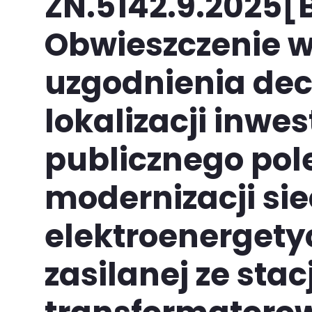
ZN.5142.9.2025[
Obwieszczenie w
uzgodnienia decy
lokalizacji inwes
publicznego pol
modernizacji sie
elektroenergety
zasilanej ze stacj