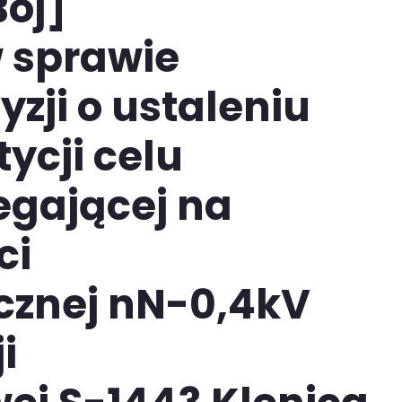
Boj]
 sprawie
zji o ustaleniu
tycji celu
egającej na
ci
cznej nN-0,4kV
i