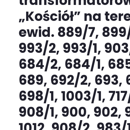
transformatorow
„Kościół” na tere
ewid. 889/7, 899/
993/2, 993/1, 903
684/2, 684/1, 685
689, 692/2, 693, 
698/1, 1003/1, 717
908/1, 900, 902, 9
1012, 908/2, 983/1