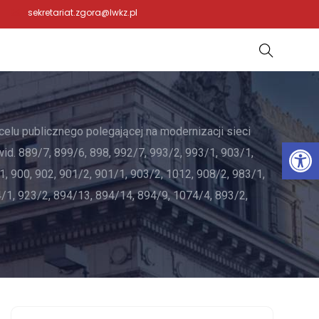
sekretariat.zgora@lwkz.pl
celu publicznego polegającej na modernizacji sieci
Otwórz 
wid. 889/7, 899/6, 898, 992/7, 993/2, 993/1, 903/1,
1, 900, 902, 901/2, 901/1, 903/2, 1012, 908/2, 983/1,
4/1, 923/2, 894/13, 894/14, 894/9, 1074/4, 893/2,