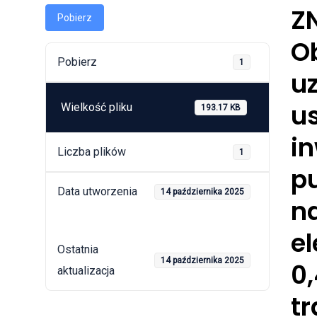
Z
Pobierz
O
Pobierz
1
uz
us
Wielkość pliku
193.17 KB
in
Liczba plików
1
p
Data utworzenia
14 października 2025
na
e
Ostatnia
14 października 2025
0,
aktualizacja
t