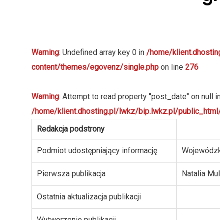
Warning
: Undefined array key 0 in
/home/klient.dhostin
content/themes/egovenz/single.php
on line
276
Warning
: Attempt to read property "post_date" on null i
/home/klient.dhosting.pl/lwkz/bip.lwkz.pl/public_ht
Redakcja podstrony
Podmiot udostępniający informację
Wojewódzk
Pierwsza publikacja
Natalia Mu
Ostatnia aktualizacja publikacji
Wytworzenie publikacji