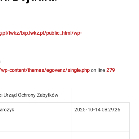
g.pl/lwkz/bip.lwkz.pl/public_html/wp-
n
ml/wp-content/themes/egovenz/single.php
on line
279
i Urząd Ochrony Zabytków
larczyk
2025-10-14 08:29:26