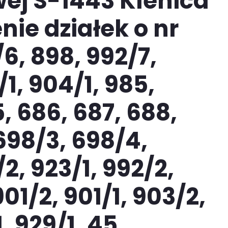
ej S-1443 Klenica
nie działek o nr
6, 898, 992/7,
/1, 904/1, 985,
, 686, 687, 688,
698/3, 698/4,
/2, 923/1, 992/2,
01/2, 901/1, 903/2,
, 929/1, 45,