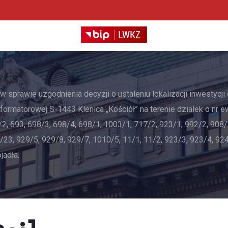
sprawie uzgodnienia decyzji o ustaleniu lokalizacji inwestycji 
sformatorowej S-1443 Klenica „Kościół” na terenie działek o nr e
/2, 693, 698/3, 698/4, 698/1, 1003/1, 717/2, 923/1, 992/2, 908/
2/23, 929/5, 929/8, 929/7, 1010/5, 11/1, 11/2, 923/3, 923/4, 92
jadła.