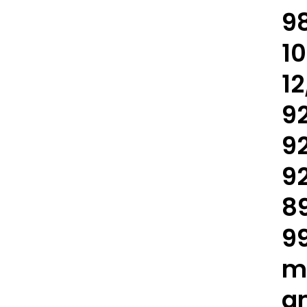
98
10
12
92
92
92
89
9
m
gm