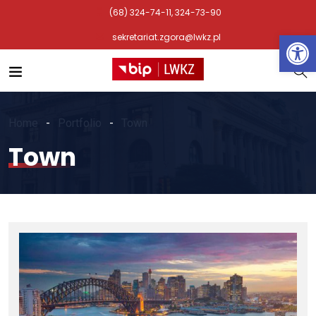
(68) 324-74-11, 324-73-90
Otwórz 
sekretariat.zgora@lwkz.pl
Home
Portfolio
Town
Town