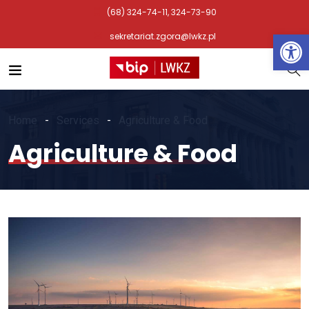
(68) 324-74-11, 324-73-90
Otwórz 
sekretariat.zgora@lwkz.pl
Home
Services
Agriculture & Food
Agriculture & Food