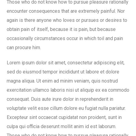
Those who do not know how to pursue pleasure rationally
encounter consequences that are extremely painful. Nor
again is there anyone who loves or pursues or desires to
obtain pain of itself, because it is pain, but because
occasionally circumstances occur in which toil and pain
can procure him.
Lorem ipsum dolor sit amet, consectetur adipiscing elit,
sed do eiusmod tempor incididunt ut labore et dolore
magna aliqua. Ut enim ad minim veniam, quis nostrud
exercitation ullamco laboris nisi ut aliquip ex ea commodo
consequat. Duis aute irure dolor in reprehenderit in
voluptate velit esse cillum dolore eu fugiat nulla pariatur.
Excepteur sint occaecat cupidatat non proident, sunt in
culpa qui officia deserunt mollit anim id est laborum.
Those who do not know how to pursue pleasure rationally