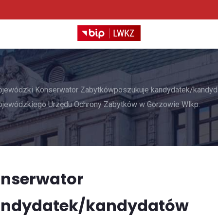
ojewódzki Konserwator Zabytkówposzukuje kandydatek/kandyda
Wojewódzkiego Urzędu Ochrony Zabytków w Gorzowie Wlkp.
onserwator
andydatek/kandydatów