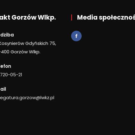
akt Gorzów Wlkp.
Media społeczno
edziba
 Kosynierów Gdyńskich 75,
-400 Gorzów Wlkp.
lefon
 720-05-21
ail
legatura.gorzow@lwkz.pl