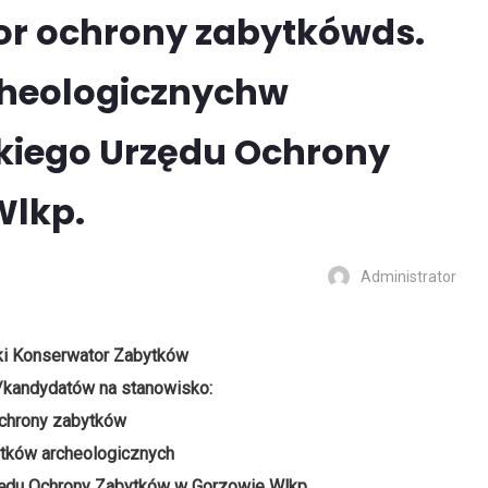
or ochrony zabytkówds.
cheologicznychw
kiego Urzędu Ochrony
Wlkp.
Administrator
i Konserwator Zabytków
/kandydatów na stanowisko:
ochrony zabytków
ytków archeologicznych
ędu Ochrony Zabytków w Gorzowie Wlkp.