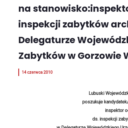
na stanowisko:inspekt
inspekcji zabytków ar
Delegaturze Wojewódz
Zabytków w Gorzowie 
14 czerwca 2010
Lubuski Wojewódzk
poszukuje kandydatek
inspektor 
ds. inspekcji zab
w Delegaturze Wojewódzkiego Urz