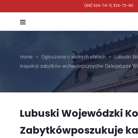
(68) 324-74-11, 324-73-90
Home
Ogłoszenia o wolnych etatach
Lubuski W
inspekcji zabytków archeologicznychw Delegaturze 
Lubuski Wojewódzki K
Zabytkówposzukuje k