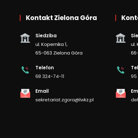
Kontakt Zielona Góra
Kont
Siedziba
Si
ul. Kopernika 1,
ul.
65-063 Zielona Góra
66
Telefon
Te
68 324-74-11
95
Email
Em
sekretariat.zgora@lwkz.pl
de