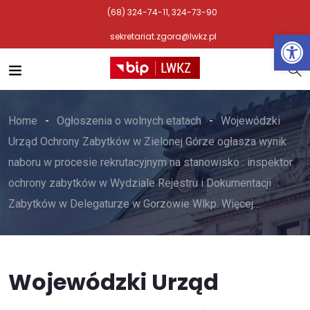
(68) 324-74-11, 324-73-90
Otwórz 
sekretariat.zgora@lwkz.pl
Home
Ogłoszenia o wolnych etatach
Wojewódzki
Urząd Ochrony Zabytków w Zielonej Górze ogłasza wynik
naboru w procesie rekrutacyjnym na stanowisko : inspektor
ochrony zabytków w Wydziale Rejestru i Dokumentacji
Zabytków w Delegaturze w Gorzowie Wlkp. Więcej…
Wojewódzki Urząd