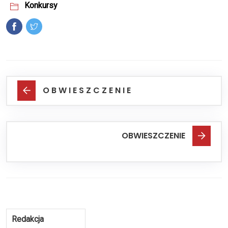
Konkursy
O B W I E S Z C Z E N I E
OBWIESZCZENIE
Redakcja