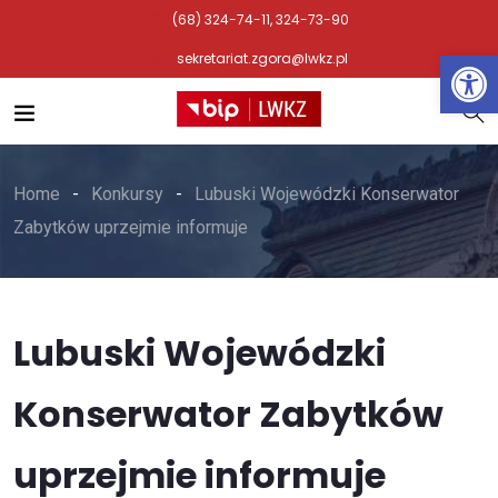
(68) 324-74-11, 324-73-90
Otwórz 
sekretariat.zgora@lwkz.pl
Home
Konkursy
Lubuski Wojewódzki Konserwator
Zabytków uprzejmie informuje
Lubuski Wojewódzki
Konserwator Zabytków
uprzejmie informuje