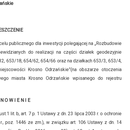
ańskie
ESZCZENIE
 celu publicznego dla inwestycji polegającej na „Rozbudowie
widzianych do realizacji na części działek geodezyjnie
, 653/18, 654/62, 654/66 oraz na działkach 653/3, 653/4,
iejscowości Krosno Odrzańskie”(na obszarze otoczenia
wego miasta Krosno Odrzańskie wpisanego do rejestru
N O W I E N I E
st.1 lit. b, art. 7 p. 1 Ustawy z dn. 23 lipca 2003 r. o ochronie
r., poz. 1446 ze zm.), w związku art. 106 Ustawy z dn. 14