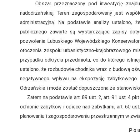
Obszar przeznaczony pod inwestycję znajduje 
nadodrzańskiej. Teren zagospodarowany jest współ
administracyjną. Na podstawie analizy ustalono, że
publicznego zawarte są wystarczające zapisy doty
pozwolenia Lubuskiego Wojewódzkiego Konserwatora
otoczenia zespołu urbanistyczno-krajobrazowego m
przypadku odkrycia przedmiotu, co do którego istnie
ustalono, że rozbudowie chodnika wraz z budową ośw
negatywnego wpływu na ekspozycję zabytkowego z
Odrzańskie i może zostać dopuszczona ze stanowisk
Zatem na podstawie art. 89 ust. 2, art. 91 ust. 4 pkt 4, 
ochronie zabytków i opiece nad zabytkami, art. 60 ust. 
planowaniu i zagospodarowaniu przestrzennym w związk
P o u