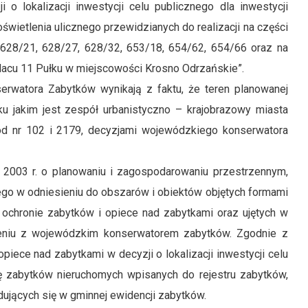
o lokalizacji inwestycji celu publicznego dla inwestycji
wietlenia ulicznego przewidzianych do realizacji na części
628/21, 628/27, 628/32, 653/18, 654/62, 654/66 oraz na
Placu 11 Pułku w miejscowości Krosno Odrzańskie”.
tora Zabytków wynikają z faktu, że teren planowanej
ku jakim jest zespół urbanistyczno – krajobrazowy miasta
od nr 102 i 2179, decyzjami wojewódzkiego konserwatora
2003 r. o planowaniu i zagospodarowaniu przestrzennym,
znego w odniesieniu do obszarów i obiektów objętych formami
 ochronie zabytków i opiece nad zabytkami oraz ujętych w
ieniu z wojewódzkim konserwatorem zabytków. Zgodnie z
piece nad zabytkami w decyzji o lokalizacji inwestycji celu
ę zabytków nieruchomych wpisanych do rejestru zabytków,
dujących się w gminnej ewidencji zabytków.