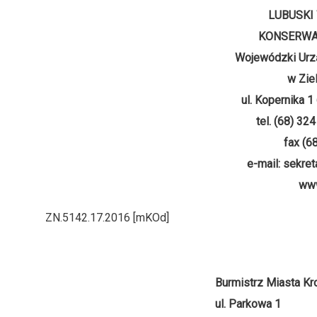
LUBUSKI
KONSERWA
Wojewódzki Urz
w Zie
ul. Kopernika 1
tel. (68) 32
fax (6
e-mail: sekret
www
ZN.5142.17.2016 [mKOd]
Burmistrz Miasta K
ul. Parkowa 1