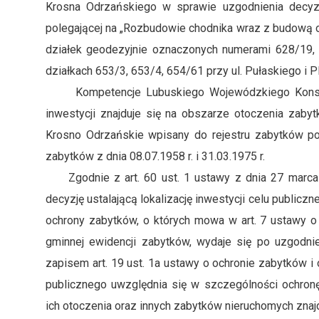
Krosna Odrzańskiego w sprawie uzgodnienia decyzji 
polegającej na „Rozbudowie chodnika wraz z budową oś
działek geodezyjnie oznaczonych numerami 628/19, 
działkach 653/3, 653/4, 654/61 przy ul. Pułaskiego i 
Kompetencje Lubuskiego Wojewódzkiego Konserwa
inwestycji znajduje się na obszarze otoczenia zabyt
Krosno Odrzańskie wpisany do rejestru zabytków p
zabytków z dnia 08.07.1958 r. i 31.03.1975 r.
Zgodnie z art. 60 ust. 1 ustawy z dnia 27 marca 
decyzję ustalającą lokalizację inwestycji celu public
ochrony zabytków, o których mowa w art. 7 ustawy o
gminnej ewidencji zabytków, wydaje się po uzgodn
zapisem art. 19 ust. 1a ustawy o ochronie zabytków i o
publicznego uwzględnia się w szczególności ochron
ich otoczenia oraz innych zabytków nieruchomych znaj