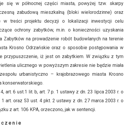
się w północnej części miasta, powyżej tzw. skarpy
czesną zabudową mieszkalną (bloki wielorodzinne) oraz
 w treści projektu decyzji o lokalizacji inwestycji celu
czące ochrony zabytków, m.in. o konieczności uzyskania
 Zabytków na prowadzenie robót budowlanych na terenie
iasta Krosno Odrzańskie oraz o sposobie postępowania w
je przypuszczenie, iż jest on zabytkiem. W związku z tym
ietlenia ulicznego w powyższym zakresie nie będzie miała
espołu urbanistyczno – krajobrazowego miasta Krosno
a konserwatorskiego.
art. 6 ust.1 lit. b, art. 7 p. 1 ustawy z dn. 23 lipca 2003 r. o
1 art. oraz 53 ust. 4 pkt. 2 ustawy z dn. 27 marca 2003 r. o
u z art. 106 KPA, orzeczono, jak w sentencji.
 c z e n i e