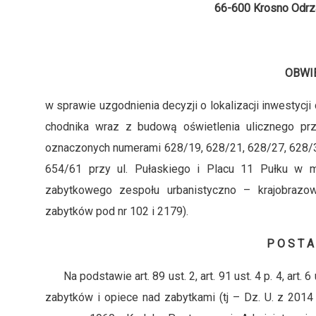
66-600 Krosno Odrz
OBWI
w sprawie uzgodnienia decyzji o lokalizacji inwestycji
chodnika wraz z budową oświetlenia ulicznego prze
oznaczonych numerami 628/19, 628/21, 628/27, 628/32
654/61 przy ul. Pułaskiego i Placu 11 Pułku w m
zabytkowego zespołu urbanistyczno – krajobrazo
zabytków pod nr 102 i 2179).
P O S T A 
Na podstawie art. 89 ust. 2, art. 91 ust. 4 p. 4, art. 6 u
zabytków i opiece nad zabytkami (tj – Dz. U. z 2014 