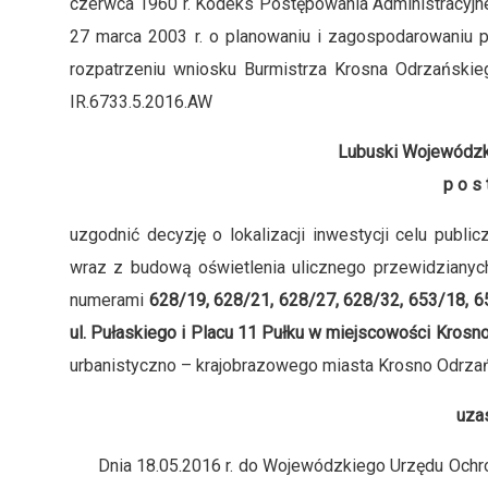
czerwca 1960 r. Kodeks Postępowania Administracyjnego (
27 marca 2003 r. o planowaniu i zagospodarowaniu pr
rozpatrzeniu wniosku Burmistrza Krosna Odrzańskiego
IR.6733.5.2016.AW
Lubuski Wojewódzk
p o s 
uzgodnić decyzję o lokalizacji inwestycji celu publi
wraz z budową oświetlenia ulicznego przewidzianych
numerami
628/19, 628/21, 628/27, 628/32, 653/18, 65
ul. Pułaskiego i Placu 11 Pułku w miejscowości Krosn
urbanistyczno – krajobrazowego miasta Krosno Odrzań
uza
Dnia 18.05.2016 r. do Wojewódzkiego Urzędu Ochron