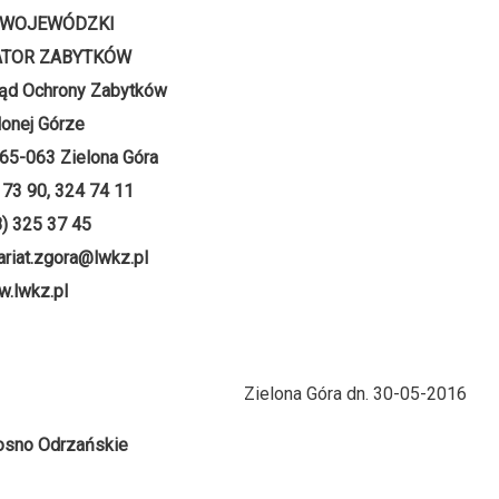
 WOJEWÓDZKI
TOR ZABYTKÓW
ąd Ochrony Zabytków
lonej Górze
 65-063 Zielona Góra
4 73 90, 324 74 11
8) 325 37 45
ariat.zgora@lwkz.pl
.lwkz.pl
Zielona Góra dn. 30-05-2016
rosno Odrzańskie