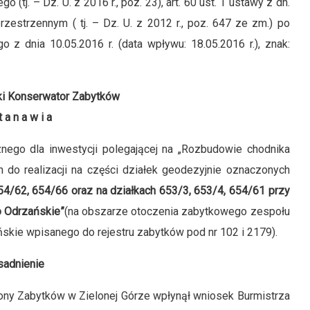
tj. – Dz. U. z 2016 r., poz. 23), art. 60 ust. 1 ustawy z dn.
zestrzennym ( tj. – Dz. U. z 2012 r., poz. 647 ze zm.) po
 z dnia 10.05.2016 r. (data wpływu: 18.05.2016 r.), znak:
i Konserwator Zabytków
t a n a w i a
cznego dla inwestycji polegającej na „Rozbudowie chodnika
 do realizacji na części działek geodezyjnie oznaczonych
4/62, 654/66 oraz na działkach 653/3, 653/4, 654/61 przy
o Odrzańskie”
(na obszarze otoczenia zabytkowego zespołu
skie wpisanego do rejestru zabytków pod nr 102 i 2179).
sadnienie
y Zabytków w Zielonej Górze wpłynął wniosek Burmistrza