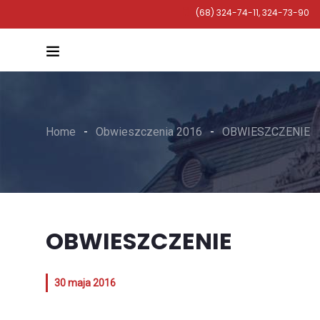
(68) 324-74-11, 324-73-90
Home
Obwieszczenia 2016
OBWIESZCZENIE
OBWIESZCZENIE
30 maja 2016