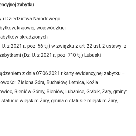
encyjnej zabytku
ry i Dziedzictwa Narodowego
abytków, krajowej, wojewódzkiej
zabytków skradzionych
 z 2021 r., poz. 56 t.j.) w związku z art. 22 ust. 2 ustawy z
abytkami (Dz. U. z 2021 r., poz. 710 t.j.) Lubuski
ądzeniem z dnia 07.06.2021 r karty ewidencyjnej zabytku –
cowości: Zielona Góra, Buchałów, Letnica, Koźla
c, Bieniów Górny, Bieniów, Lubanice, Grabik, Żary, gminy:
statusie wiejskim Żary, gmina o statusie miejskim Żary,