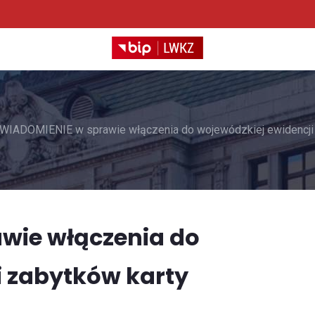
WIADOMIENIE w sprawie włączenia do wojewódzkiej ewidencji 
wie włączenia do
i zabytków karty