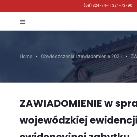
(68) 324-74-11, 324-73-90
Home
Obwieszczenia i zawiadomienia 2021
ZA
ZAWIADOMIENIE w spra
wojewódzkiej ewidencj
ewidencyjnej zabytku