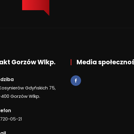
akt Gorzów Wlkp.
Media społeczno
edziba
 Kosynierów Gdyńskich 75,
-400 Gorzów Wlkp.
lefon
 720-05-21
ail