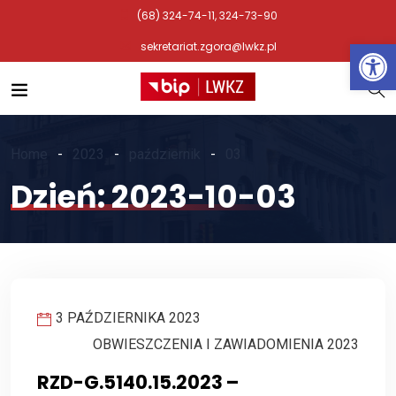
(68) 324-74-11, 324-73-90
Otwórz 
sekretariat.zgora@lwkz.pl
Home
2023
październik
03
Dzień:
2023-10-03
3 PAŹDZIERNIKA 2023
OBWIESZCZENIA I ZAWIADOMIENIA 2023
RZD-G.5140.15.2023 –