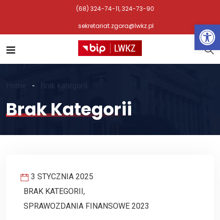
(68) 324-74-11, 324-73-90
Otwórz 
sekretariat.zgora@lwkz.pl
Home
Brak kategorii
Brak Kategorii
3 STYCZNIA 2025
BRAK KATEGORII
,
SPRAWOZDANIA FINANSOWE 2023