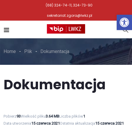
(68) 324-74-11, 324-73-90
Otwórz 
sekretariat.zgora@lwkz.pl
Home
Plik
Dokumentacja
Dokumentacja
Pobierz
93
Wielkość pliku
3.64 MB
Liczba plików
1
Data utworzenia
15 czerwca 2021
Ostatnia aktualizacja
15 czerwca 2021