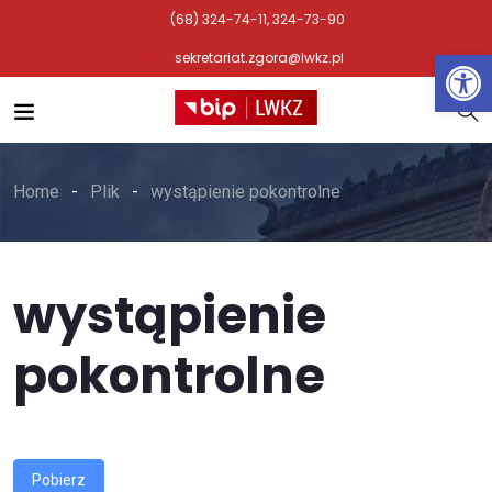
(68) 324-74-11, 324-73-90
Otwórz 
sekretariat.zgora@lwkz.pl
Home
Plik
wystąpienie pokontrolne
wystąpienie
pokontrolne
Pobierz